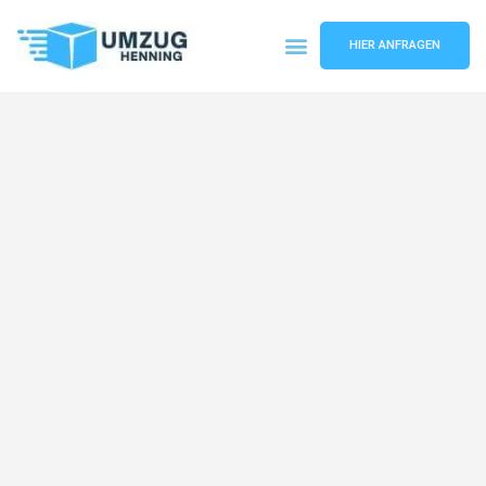
HIER ANFRAGEN
Umzugsunternehmen Gelsenkirchen
Umzugsservice Gelsenkirchen