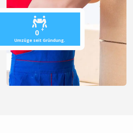
+
0
Umzüge seit Gründung.