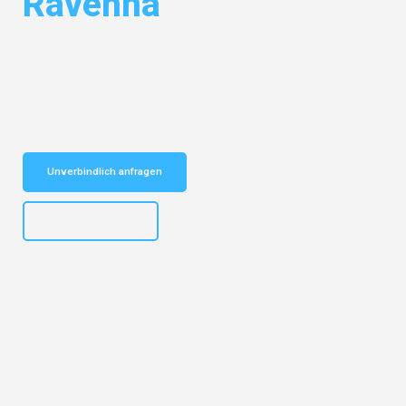
Ravenna
Entdecken Sie das
#1 Umzugsunternehmen in Gelsenkirchen
– Ihr
vertrauenswürdiger Begleiter für Umzüge Gelsenkirchen Ravenna!
Schnelle Antwort in garantiert unter 2 Minuten: Jetzt
unverbindlichen Kostenvoranschlag erhalten!
Unverbindlich anfragen
+4915792653307