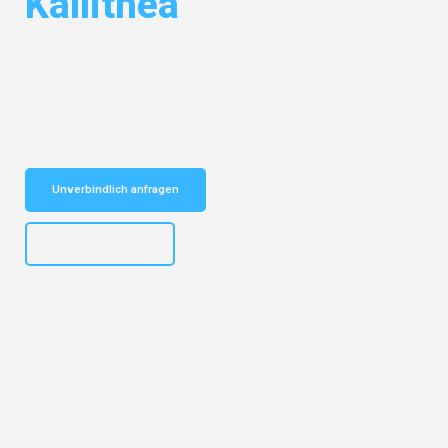
Kallithea
Entdecken Sie das
#1 Umzugsunternehmen in Gelsenkirchen
– Ihr
vertrauenswürdiger Begleiter für Umzüge Gelsenkirchen Kallithea!
Schnelle Antwort in garantiert unter 2 Minuten: Jetzt
unverbindlichen Kostenvoranschlag erhalten!
Unverbindlich anfragen
+4915792653307