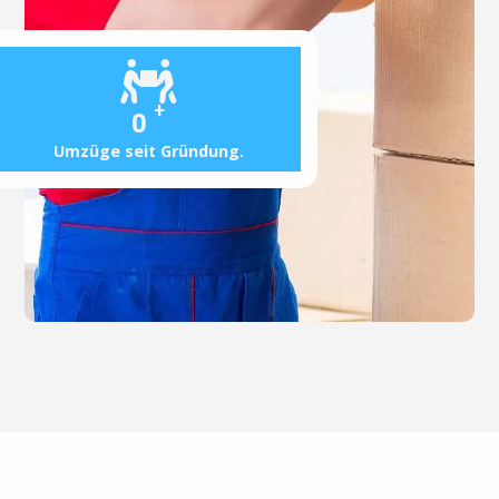
+
0
Umzüge seit Gründung.