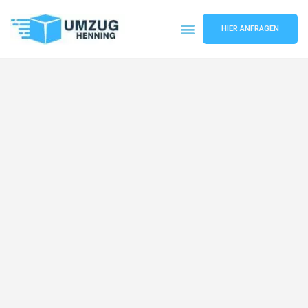
HIER ANFRAGEN
Umzugsunternehmen Gelsenkirchen
Umzugsservice Gelsenkirchen