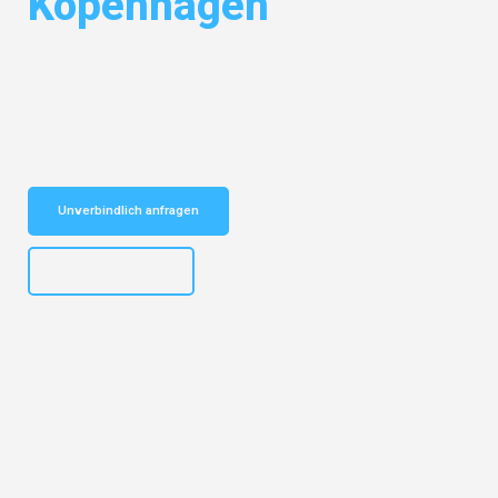
Kopenhagen
Entdecken Sie das
#1 Umzugsunternehmen in Gelsenkirchen
– Ihr
vertrauenswürdiger Begleiter für Umzüge Gelsenkirchen Kopenhagen!
Schnelle Antwort in garantiert unter 2 Minuten: Jetzt
unverbindlichen Kostenvoranschlag erhalten!
Unverbindlich anfragen
+4915792653307