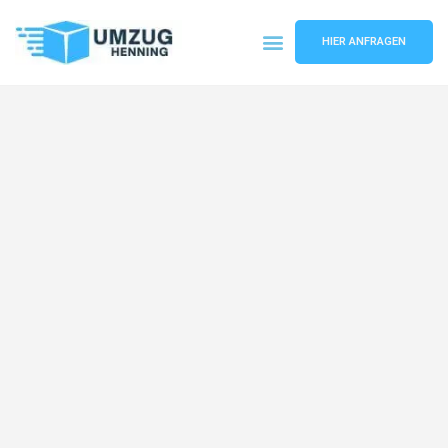
HIER ANFRAGEN
Umzugsunternehmen Gelsenkirchen
Umzugsservice Gelsenkirchen