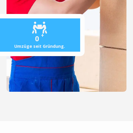
+
0
Umzüge seit Gründung.